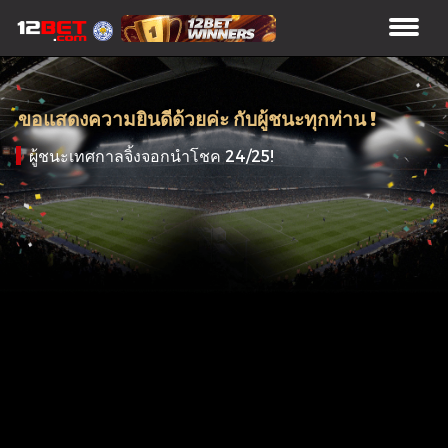
ขอแสดงความยินดีด้วยค่ะ กับผู้ชนะทุกท่าน !
ผู้ชนะเทศกาลจิ้งจอกนำโชค 24/25!