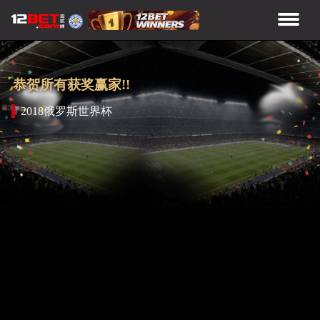
恭贺所有获奖赢家!!
2018俄罗斯世界杯