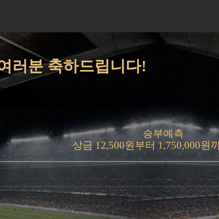
 여러분 축하드립니다!
승부예측
상금 12,500원부터 1,750,000