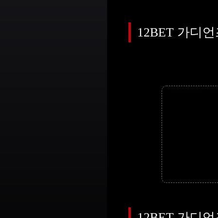
12BET 가디
12BET 가디