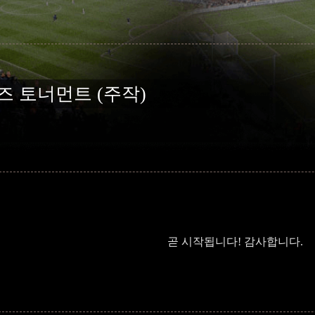
언즈 토너먼트 (주작)
곧 시작됩니다! 감사합니다.