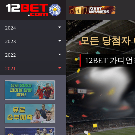
2024
모든 당첨자
2023
2022
12BET 가디
2021