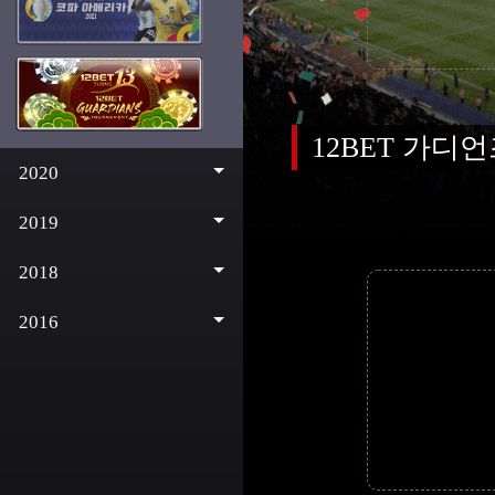
12BET 가디
2020
2019
2018
2016