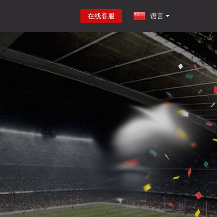
在线客服
语言